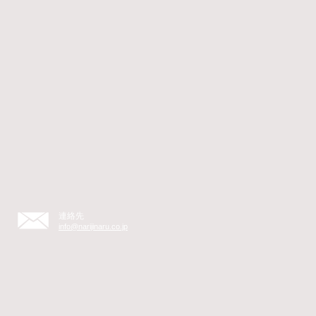
連絡先
info@narijinaru.co.jp