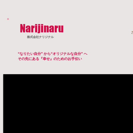
​Narijinaru
株式会社​ナリジナル
“なりたい自分” から“オリジナルな自分” へ
その先にある『幸せ』のためのお手伝い